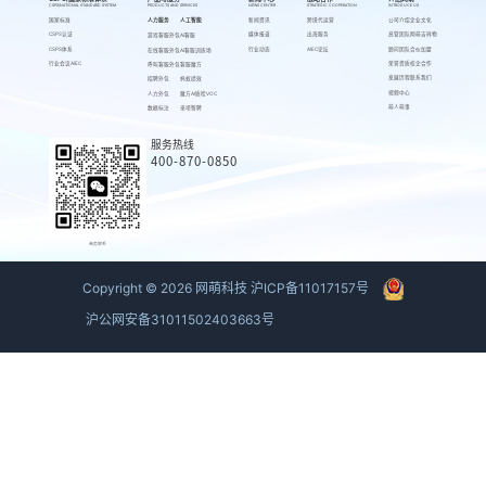
CSPS/NATIONAL STANDARD SYSTEM
PRODUCTS AND SERVICES
NEWS CENTER
STRATEGIC COOPERATION
INTRODUCE US
国家标准
人力服务
人工智能
新闻资讯
跨境代运营
公司介绍
企业文化
CSPS认证
媒体报道
出海服务
高管团队
网萌吉祥物
游戏客服外包
AI客服
CSPS体系
行业动态
AIEC论坛
顾问团队
合伙加盟
在线客服外包
AI客服训练场
行业会议AIEC
荣誉资质
校企合作
呼叫客服外包
客服魔方
发展历程
联系我们
招聘外包
蚂蚁绩效
视频中心
人力外包
魔方AI质检VOC
萌人萌事
数据标注
来呗智聘
服务热线
400-870-0850
商务联系
Copyright ©
2026
网萌科技
沪ICP备11017157号
沪公网安备31011502403663号