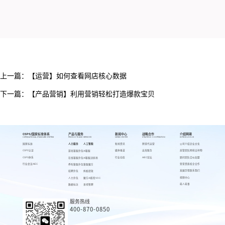
上一篇：
【运营】如何查看网店核心数据
下一篇：
【产品营销】利用营销轻松打造爆款宝贝
CSPS/国家标准体系
产品与服务
新闻中心
战略合作
介绍网萌
CSPS/NATIONAL STANDARD SYSTEM
PRODUCTS AND SERVICES
NEWS CENTER
STRATEGIC COOPERATION
INTRODUCE US
国家标准
人力服务
人工智能
新闻资讯
跨境代运营
公司介绍
企业文化
CSPS认证
媒体报道
出海服务
高管团队
网萌吉祥物
游戏客服外包
AI客服
CSPS体系
行业动态
AIEC论坛
顾问团队
合伙加盟
在线客服外包
AI客服训练场
行业会议AIEC
荣誉资质
校企合作
呼叫客服外包
客服魔方
发展历程
联系我们
招聘外包
蚂蚁绩效
视频中心
人力外包
魔方AI质检VOC
萌人萌事
数据标注
来呗智聘
服务热线
400-870-0850