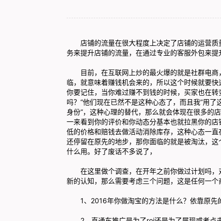
店铺的流量在很大程度上决定了店铺的运营质量
务来提升店铺的流量，在通过专业的客服外包来提
目前，在互联网上炒的最火爆的就是社群电商，
临，就意味着赚钱机会来的，所以这个时候就要快
你要记住，当你难过赚不到钱的时候，买家也在转
吗？“他们现在已然不是这种心态了，而且我”用
身份“，这种心理的替代，那么就会体现在很多的
一来看到你的评价和你动态分基本也就拉黑你的店
低的价格和赔钱去做活动消除库存，这种心态一直
还停留在原先的地步，那你面临的就是被淘汰，这
什么用。好了废话不多说了，
在这里做个调查，在开年之前你做过计划吗，对
新的认知，那么需要考虑三个问题，这是任何一个
1、2016年你做淘宝的方法是什么？依靠原先
2、直通车推广是为了roi还是为了展现或者点