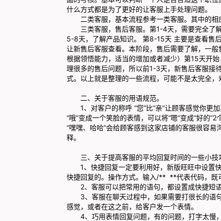
什么方式都是为了更好的让客服上手处理问题。
二类客服，基本流程参考一类客服。其中的相
三类客服，售后客服。第1-4天，需要完全了解
5-8天，了解产品知识。 第8-15天 主要是查
让新售后客服查看。本阶段，售后需要了解，一般
根据领悟能力，适当的增加或者减少）第15天开
理很多的售后问题，所以前1-3天，新售后客服接
式。以上就是整理的一些流程，可能不是太完全，
二、关于客服的用语规范。
1、对客户的称呼 “您”比“亲”让顾客感觉你更加
“哦”变成一个笑脸的表情，可以将“嗯”变成“好的”
“嘿嘿、哈哈”会给顾客感到这家店铺的客服很容易
释。
三、关于提高客服的平均回复时间的一些小技
1、快捷回复一定要利用好，新版旺旺中设置快捷
快捷回复的。操作方式。输入/** **代表代码
2、客服可以把常用的语句，都设置成快捷短语
3、客服在聊天过程中，如果需要打很长的语句，
感觉，或者在这之前，给客户发一个表情。
4、巧用表情回复问题，有的问题，打字太慢，