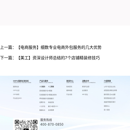
上一篇：
【电商服务】细数专业电商外包服务的几大优势
下一篇：
【美工】资深设计师总结的7个店铺精装修技巧
CSPS/国家标准体系
产品与服务
新闻中心
战略合作
介绍网萌
CSPS/NATIONAL STANDARD SYSTEM
PRODUCTS AND SERVICES
NEWS CENTER
STRATEGIC COOPERATION
INTRODUCE US
国家标准
人力服务
人工智能
新闻资讯
跨境代运营
公司介绍
企业文化
CSPS认证
媒体报道
出海服务
高管团队
网萌吉祥物
游戏客服外包
AI客服
CSPS体系
行业动态
AIEC论坛
顾问团队
合伙加盟
在线客服外包
AI客服训练场
行业会议AIEC
荣誉资质
校企合作
呼叫客服外包
客服魔方
发展历程
联系我们
招聘外包
蚂蚁绩效
视频中心
人力外包
魔方AI质检VOC
萌人萌事
数据标注
来呗智聘
服务热线
400-870-0850