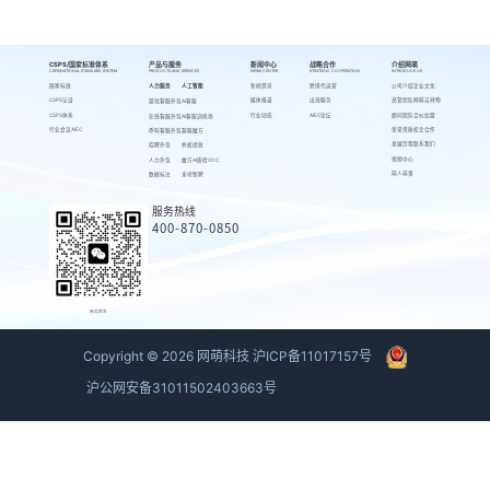
CSPS/国家标准体系
产品与服务
新闻中心
战略合作
介绍网萌
CSPS/NATIONAL STANDARD SYSTEM
PRODUCTS AND SERVICES
NEWS CENTER
STRATEGIC COOPERATION
INTRODUCE US
国家标准
人力服务
人工智能
新闻资讯
跨境代运营
公司介绍
企业文化
CSPS认证
媒体报道
出海服务
高管团队
网萌吉祥物
游戏客服外包
AI客服
CSPS体系
行业动态
AIEC论坛
顾问团队
合伙加盟
在线客服外包
AI客服训练场
行业会议AIEC
荣誉资质
校企合作
呼叫客服外包
客服魔方
发展历程
联系我们
招聘外包
蚂蚁绩效
视频中心
人力外包
魔方AI质检VOC
萌人萌事
数据标注
来呗智聘
服务热线
400-870-0850
商务联系
Copyright ©
2026
网萌科技
沪ICP备11017157号
沪公网安备31011502403663号