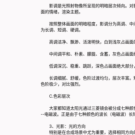
影调是光照射物像所呈现的明暗层次倾向。对
面的情绪，渲染主题。
按照整体画面的明暗程度，影调分为高调、中
为长调、短调、硬调。
高调洁净、飘渺、活泼明快，白到浅灰占画面
中间调平和、朴素、朦胧、含蓄，灰色占画面
低调深沉、稳重、跳跃，深色占画面绝大部分
长调细腻、舒缓，色阶过渡均匀，层次丰富。
色阶极少，对比强烈。
C.色彩层次
大家都知道太阳光通过三菱镜会被分成七种颜
--电磁波。正是由于七种颜色的波长（电磁波）
3、光影：光的方向
特别是在合成场景中尤为重要，选择相同方向