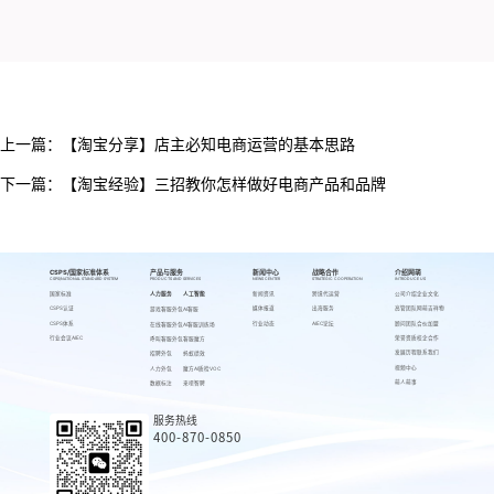
上一篇：
【淘宝分享】店主必知电商运营的基本思路
下一篇：
【淘宝经验】三招教你怎样做好电商产品和品牌
CSPS/国家标准体系
产品与服务
新闻中心
战略合作
介绍网萌
CSPS/NATIONAL STANDARD SYSTEM
PRODUCTS AND SERVICES
NEWS CENTER
STRATEGIC COOPERATION
INTRODUCE US
国家标准
人力服务
人工智能
新闻资讯
跨境代运营
公司介绍
企业文化
CSPS认证
媒体报道
出海服务
高管团队
网萌吉祥物
游戏客服外包
AI客服
CSPS体系
行业动态
AIEC论坛
顾问团队
合伙加盟
在线客服外包
AI客服训练场
行业会议AIEC
荣誉资质
校企合作
呼叫客服外包
客服魔方
发展历程
联系我们
招聘外包
蚂蚁绩效
视频中心
人力外包
魔方AI质检VOC
萌人萌事
数据标注
来呗智聘
服务热线
400-870-0850