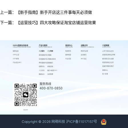
上一篇：
【新手指南】新手开店这三件事每天必须做
下一篇：
【运营技巧】四大攻略保证淘宝店铺运营效果
CSPS/国家标准体系
产品与服务
新闻中心
战略合作
介绍网萌
CSPS/NATIONAL STANDARD SYSTEM
PRODUCTS AND SERVICES
NEWS CENTER
STRATEGIC COOPERATION
INTRODUCE US
国家标准
人力服务
人工智能
新闻资讯
跨境代运营
公司介绍
企业文化
CSPS认证
媒体报道
出海服务
高管团队
网萌吉祥物
游戏客服外包
AI客服
CSPS体系
行业动态
AIEC论坛
顾问团队
合伙加盟
在线客服外包
AI客服训练场
行业会议AIEC
荣誉资质
校企合作
呼叫客服外包
客服魔方
发展历程
联系我们
招聘外包
蚂蚁绩效
视频中心
人力外包
魔方AI质检VOC
萌人萌事
数据标注
来呗智聘
服务热线
400-870-0850
商务联系
Copyright ©
2026
网萌科技
沪ICP备11017157号