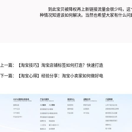
到此宝贝被降权再上新链接流量会很少吗，这个
种情况知道该如何解决。当然也希望大家有什么问
上一篇：
【淘宝技巧】淘宝店铺标签如何打造？快速打造
下一篇：
【淘宝心得】经验分享：淘宝小卖家如何做好电
CSPS/国家标准体系
产品与服务
新闻中心
战略合作
介绍网萌
CSPS/NATIONAL STANDARD SYSTEM
PRODUCTS AND SERVICES
NEWS CENTER
STRATEGIC COOPERATION
INTRODUCE US
国家标准
人力服务
人工智能
新闻资讯
跨境代运营
公司介绍
企业文化
CSPS认证
媒体报道
出海服务
高管团队
网萌吉祥物
游戏客服外包
AI客服
CSPS体系
行业动态
AIEC论坛
顾问团队
合伙加盟
在线客服外包
AI客服训练场
行业会议AIEC
荣誉资质
校企合作
呼叫客服外包
客服魔方
发展历程
联系我们
招聘外包
蚂蚁绩效
视频中心
人力外包
魔方AI质检VOC
萌人萌事
数据标注
来呗智聘