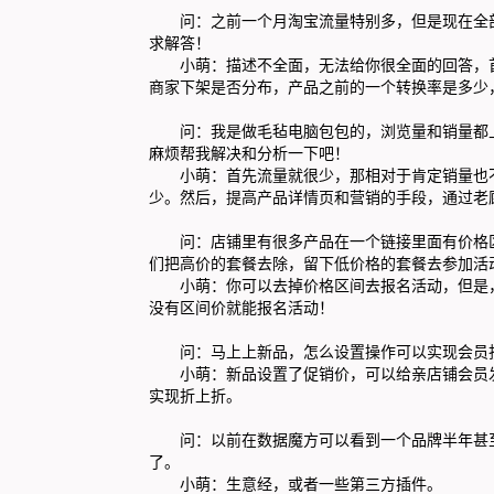
问：之前一个月淘宝流量特别多，但是现在全部
求解答！
小萌
：描述不全面，无法给你很全面的回答，
商家下架是否分布，产品之前的一个转换率是多少
问：我是做毛毡电脑包包的，浏览量和销量都上
麻烦帮我解决和分析一下吧！
小萌
：首先流量就很少，那相对于肯定销量也
少。然后，提高产品详情页和营销的手段，通过老
问：店铺里有很多产品在一个链接里面有价格区
们把高价的套餐去除，留下低价格的套餐去参加活
小萌
：你可以去掉价格区间去报名活动，但是
没有区间价就能报名活动！
问：马上上新品，怎么设置操作可以实现会员
小萌
：新品设置了促销价，可以给亲店铺会员
实现折上折。
问：以前在数据魔方可以看到一个品牌半年甚至
了。
小萌
：生意经，或者一些第三方插件。