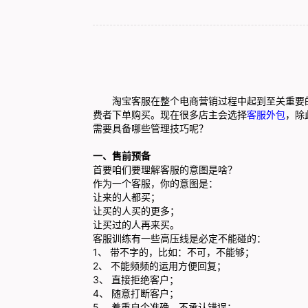
淘宝客服在整个电商营销过程中起到至关重要的
费者下单购买。现在很多店主会选择
客服外包
，除
需要具备哪些管理技巧呢？
一、售前预备
首要咱们要理解客服的意图是啥？
作为一个客服，你的意图是：
让来的人都买；
让买的人买的更多；
让买过的人再来买。
客服训练有一些高压线是必定不能碰的：
1、 带不字的，比如：不可，不能够；
2、 不能频频的运用方便回复；
3、 直接拒绝客户；
4、 随意打断客户；
5、 着重自个准确，不承认错误；