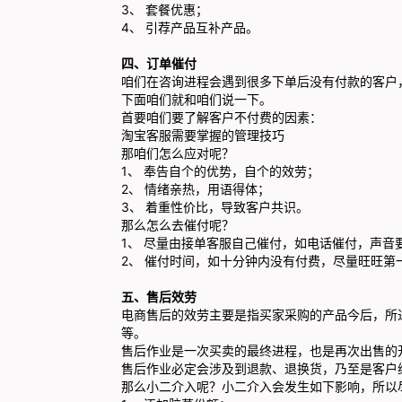
3、 套餐优惠；
4、 引荐产品互补产品。
四、订单催付
咱们在咨询进程会遇到很多下单后没有付款的客户
下面咱们就和咱们说一下。
首要咱们要了解客户不付费的因素：
淘宝客服需要掌握的管理技巧
那咱们怎么应对呢？
1、 奉告自个的优势，自个的效劳；
2、 情绪亲热，用语得体；
3、 着重性价比，导致客户共识。
那么怎么去催付呢？
1、 尽量由接单客服自己催付，如电话催付，声音
2、 催付时间，如十分钟内没有付费，尽量旺旺
五、售后效劳
电商售后的效劳主要是指买家采购的产品今后，所
等。
售后作业是一次买卖的最终进程，也是再次出售的
售后作业必定会涉及到退款、退换货，乃至是客户
那么小二介入呢？小二介入会发生如下影响，所以