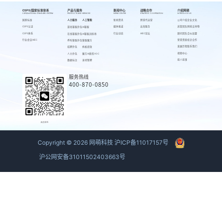
CSPS/国家标准体系
产品与服务
新闻中心
战略合作
介绍网萌
CSPS/NATIONAL STANDARD SYSTEM
PRODUCTS AND SERVICES
NEWS CENTER
STRATEGIC COOPERATION
INTRODUCE US
国家标准
人力服务
人工智能
新闻资讯
跨境代运营
公司介绍
企业文化
CSPS认证
媒体报道
出海服务
高管团队
网萌吉祥物
游戏客服外包
AI客服
CSPS体系
行业动态
AIEC论坛
顾问团队
合伙加盟
在线客服外包
AI客服训练场
行业会议AIEC
荣誉资质
校企合作
呼叫客服外包
客服魔方
发展历程
联系我们
招聘外包
蚂蚁绩效
视频中心
人力外包
魔方AI质检VOC
萌人萌事
数据标注
来呗智聘
服务热线
400-870-0850
商务联系
Copyright ©
2026
网萌科技
沪ICP备11017157号
沪公网安备31011502403663号