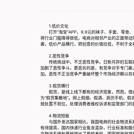
1.低价文化
打开“淘宝”APP，9.9元的袜子、手套、零食、
将行业门槛降得很低，电商对相邻产业的正面带动
袭，低价产品横行，把创意的价值拉低，不利于全
2.恶性竞争
传统商战中，不乏恶性竞争。日新月异的互联网
加剧了恶性争斗。更恶劣的是，有竞争对手专门雇人
加。恶性不正当竞争严重破坏整个市场经济赖以存
3.假货横行
假货，是线上线下都有的经济现象，然而，借由
为“假货集散地”。网上假烟、假酒、高仿手机、
规处置不到位，处理消费者维权诉求和监管部门的
4.物流短板
与国外发达国家相比，我国电商的社会物流系统
有待提高，国内快递行业鱼龙混杂，行业标准和服
会物流系统和基础提出了严峻考验。国家邮政局提