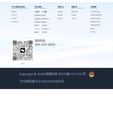
CSPS/国家标准体系
产品与服务
新闻中心
战略合作
介绍网萌
CSPS/NATIONAL STANDARD SYSTEM
PRODUCTS AND SERVICES
NEWS CENTER
STRATEGIC COOPERATION
INTRODUCE US
国家标准
人力服务
人工智能
新闻资讯
跨境代运营
公司介绍
企业文化
CSPS认证
媒体报道
出海服务
高管团队
网萌吉祥物
游戏客服外包
AI客服
CSPS体系
行业动态
AIEC论坛
顾问团队
合伙加盟
在线客服外包
AI客服训练场
行业会议AIEC
荣誉资质
校企合作
呼叫客服外包
客服魔方
发展历程
联系我们
招聘外包
蚂蚁绩效
视频中心
人力外包
魔方AI质检VOC
萌人萌事
数据标注
来呗智聘
服务热线
400-870-0850
商务联系
Copyright ©
2026
网萌科技
沪ICP备11017157号
沪公网安备31011502403663号