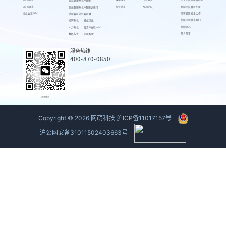
游戏客服外包
AI客服
CSPS体系
行业动态
AIEC论坛
顾问团队
合伙加盟
在线客服外包
AI客服训练场
行业会议AIEC
荣誉资质
校企合作
呼叫客服外包
客服魔方
发展历程
联系我们
招聘外包
蚂蚁绩效
视频中心
人力外包
魔方AI质检VOC
萌人萌事
数据标注
来呗智聘
服务热线
400-870-0850
商务联系
Copyright ©
2026
网萌科技
沪ICP备11017157号
沪公网安备31011502403663号