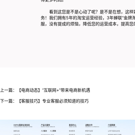
看到这您是不是心动了呢？是不是在想，这样好
务！我们拥有5年的淘宝运营经验，3年蝉联“金牌
服，没有提成的烦恼，降低您的运营成本，提高您
上一篇：
【电商动态】“互联网+”带来电商新机遇
下一篇：
【客服技巧】专业客服必须知道的技巧
CSPS/国家标准体系
产品与服务
新闻中心
战略合作
介绍网萌
CSPS/NATIONAL STANDARD SYSTEM
PRODUCTS AND SERVICES
NEWS CENTER
STRATEGIC COOPERATION
INTRODUCE US
国家标准
人力服务
人工智能
新闻资讯
跨境代运营
公司介绍
企业文化
CSPS认证
媒体报道
出海服务
高管团队
网萌吉祥物