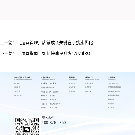
上一篇：
【运营管理】店铺成长关键在于搜索优化
下一篇：
【运营指南】如何快速提升淘宝店铺ROI
CSPS/国家标准体系
产品与服务
新闻中心
战略合作
介绍网萌
CSPS/NATIONAL STANDARD SYSTEM
PRODUCTS AND SERVICES
NEWS CENTER
STRATEGIC COOPERATION
INTRODUCE US
国家标准
人力服务
人工智能
新闻资讯
跨境代运营
公司介绍
企业文化
CSPS认证
媒体报道
出海服务
高管团队
网萌吉祥物
在线客服外包
AI客服
CSPS体系
行业动态
AIEC论坛
顾问团队
合伙加盟
呼叫客服外包
AI客服训练场
行业会议AIEC
荣誉资质
联系我们
数据标注
客服魔方
发展历程
招聘外包
蚂蚁绩效
视频中心
人力外包
魔方AI质检VOC
萌人萌事
校企合作
蚂蚁云平台
服务热线
400-870-0850