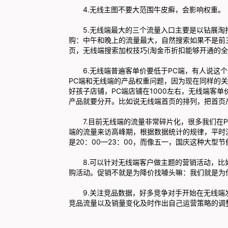
4.无线主图不要大范围牛皮癣，会影响权重。
5.无线端最大的三个流量入口主要是以钻展淘
购：中午和晚上的流量最大，自然搜索如果不是前
页，无线端搜索加权技巧(淘金币折扣能够开通的全
6.无线端普遍客单价要低于PC端，有人说这个
PC端和无线端的产品权重问题，因为现在同样的
好孩子店铺，PC端店铺在1000左右，无线端客单
产品就要分开。比如说无线端首页的排列，把首页
7.目前无线端的流量非常碎片化，很多我们在P
端的流量来访高峰期，根据数据统计的规律，平时流量高
是20：00—23：00，而像五一，国庆这种大型节假
8.可以针对无线端客户做主题的营销活动，比
购活动。促销不就是为降价找噱头嘛：我们就是为
9.关注竞品数据，好多竞争对手开始在无线端
竞品流量以及销量变化及时作出自己运营策略的调