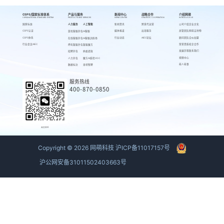
CSPS/国家标准体系
产品与服务
新闻中心
战略合作
介绍网萌
CSPS/NATIONAL STANDARD SYSTEM
PRODUCTS AND SERVICES
NEWS CENTER
STRATEGIC COOPERATION
INTRODUCE US
国家标准
人力服务
人工智能
新闻资讯
跨境代运营
公司介绍
企业文化
CSPS认证
媒体报道
出海服务
高管团队
网萌吉祥物
游戏客服外包
AI客服
CSPS体系
行业动态
AIEC论坛
顾问团队
合伙加盟
在线客服外包
AI客服训练场
行业会议AIEC
荣誉资质
校企合作
呼叫客服外包
客服魔方
发展历程
联系我们
招聘外包
蚂蚁绩效
视频中心
人力外包
魔方AI质检VOC
萌人萌事
数据标注
来呗智聘
服务热线
400-870-0850
商务联系
Copyright ©
2026
网萌科技
沪ICP备11017157号
沪公网安备31011502403663号