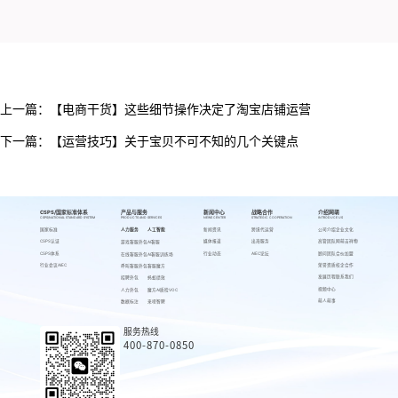
上一篇：
【电商干货】这些细节操作决定了淘宝店铺运营
下一篇：
【运营技巧】关于宝贝不可不知的几个关键点
CSPS/国家标准体系
产品与服务
新闻中心
战略合作
介绍网萌
CSPS/NATIONAL STANDARD SYSTEM
PRODUCTS AND SERVICES
NEWS CENTER
STRATEGIC COOPERATION
INTRODUCE US
国家标准
人力服务
人工智能
新闻资讯
跨境代运营
公司介绍
企业文化
CSPS认证
媒体报道
出海服务
高管团队
网萌吉祥物
游戏客服外包
AI客服
CSPS体系
行业动态
AIEC论坛
顾问团队
合伙加盟
在线客服外包
AI客服训练场
行业会议AIEC
荣誉资质
校企合作
呼叫客服外包
客服魔方
发展历程
联系我们
招聘外包
蚂蚁绩效
视频中心
人力外包
魔方AI质检VOC
萌人萌事
数据标注
来呗智聘
服务热线
400-870-0850