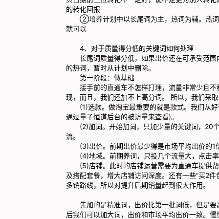
的转化回报
②培养计划中以长尾词为主，热词为辅。热词相
就可以
4、对于质量得分低的关键词如何处理
长尾词质量得分低，如果出价还在可承受范围内
的热词，暂时从计划中删除。
第一阶段：做基础
接手前的直通车不怎样打理，流量非常少且不稳
现，而且，我们还加不上高分词。 所以，我们采
(1)选款。做淘宝最重要的就是款式。我们从好
通过量子恒道后台的被访量来查看)。
(2)加词。开始加词，只加少量的关键词，20
流。
(3)出价。前期出价最少得是市场平均出价的1
(4)地域。前期养词，只投几个流量大，点击率
(5)店铺。此时的店铺运营需要为直通车提供帮
及搭配套餐，增大店铺访问深度。还有一些“买2件
多销路线，所以对提升后期销量起到很大作用。
先加的是精准词，出价比第一批词低，但是要高
后我们可以加大词，出价和市场平均出价一致。慢