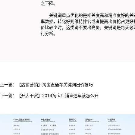
之下降。
关键词重点优化的是相关度高和精准度好的关键
率数据，转化好则维持排名或者提高出价抢占更好
价比较少时，这类词不要出高价。关键词是每天必
行分析。
上一篇：
【店铺营销】淘宝直通车关键词出价技巧
下一篇：
【开店干货】2016淘宝店铺直通车该怎么开
CSPS/国家标准体系
产品与服务
新闻中心
战略合作
介绍网萌
CSPS/NATIONAL STANDARD SYSTEM
PRODUCTS AND SERVICES
NEWS CENTER
STRATEGIC COOPERATION
INTRODUCE US
国家标准
人力服务
人工智能
新闻资讯
跨境代运营
公司介绍
企业文化
CSPS认证
媒体报道
出海服务
高管团队
网萌吉祥物
游戏客服外包
AI客服
CSPS体系
行业动态
AIEC论坛
顾问团队
合伙加盟
在线客服外包
AI客服训练场