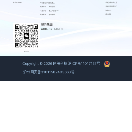
行业会议AIEC
荣誉资质
校企合作
呼叫客服外包
客服魔方
发展历程
联系我们
招聘外包
蚂蚁绩效
视频中心
人力外包
魔方AI质检VOC
萌人萌事
数据标注
来呗智聘
服务热线
400-870-0850
商务联系
Copyright ©
2026
网萌科技
沪ICP备11017157号
沪公网安备31011502403663号