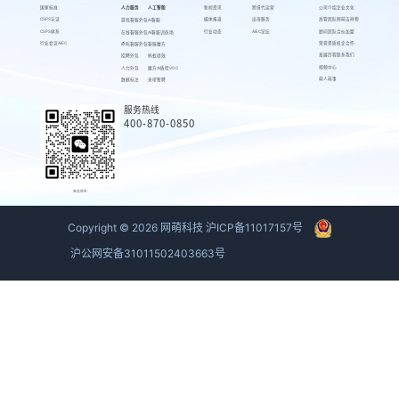
国家标准
人力服务
人工智能
新闻资讯
跨境代运营
公司介绍
企业文化
CSPS认证
媒体报道
出海服务
高管团队
网萌吉祥物
游戏客服外包
AI客服
CSPS体系
行业动态
AIEC论坛
顾问团队
合伙加盟
在线客服外包
AI客服训练场
行业会议AIEC
荣誉资质
校企合作
呼叫客服外包
客服魔方
发展历程
联系我们
招聘外包
蚂蚁绩效
视频中心
人力外包
魔方AI质检VOC
萌人萌事
数据标注
来呗智聘
服务热线
400-870-0850
商务联系
Copyright ©
2026
网萌科技
沪ICP备11017157号
沪公网安备31011502403663号