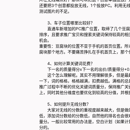
还要把3个创意都投放无线，1个投放PC。利用
测试图片的不足。
3、车子位置哪里比较好？
直通车新增加的PC推广位置，取缔了几个豆腐
排序，且要求推广宝贝和搜索关键词保持较高的相
机会。
重要性：豆腐块的位置不亚于手机的首页位置。所
腐块那个地方。不要痛苦挣扎在手机首页上，那个
4、如何计算关键词花费？
下一名的质量得分x下一名的出价/质量得分+0.
这个怎么理解呢。其实不用理解很多，但是最起
一下，词的格格，格格越满，扣费越低。满格的总
推广过程中不断的优化关键词质量分，保持推广关
上，同时其他分维度也要优化到较高的分值，并根
5、如何提升无线分数？
大家对无线的分数的重视度越来越大，但是做的
低，添加词分数给的分数低，自然他的排名也会很
量分。一般比较常用的办法是，空白计划（如果计
分的。