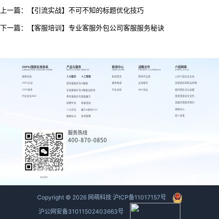
上一篇：
【引流实战】不可不知的标题优化技巧
下一篇：
【客服培训】专业客服外包公司客服服务秘诀
CSPS/国家标准体系
产品与服务
新闻中心
战略合作
介绍网萌
CSPS/NATIONAL STANDARD SYSTEM
PRODUCTS AND SERVICES
NEWS CENTER
STRATEGIC COOPERATION
INTRODUCE US
国家标准
人力服务
人工智能
新闻资讯
跨境代运营
公司介绍
企业文化
CSPS认证
媒体报道
出海服务
高管团队
网萌吉祥物
游戏客服外包
AI客服
CSPS体系
行业动态
AIEC论坛
顾问团队
合伙加盟
在线客服外包
AI客服训练场
行业会议AIEC
荣誉资质
校企合作
呼叫客服外包
客服魔方
发展历程
联系我们
招聘外包
蚂蚁绩效
视频中心
人力外包
魔方AI质检VOC
萌人萌事
数据标注
来呗智聘
服务热线
400-870-0850
商务联系
Copyright ©
2026
网萌科技
沪ICP备11017157号
沪公网安备31011502403663号