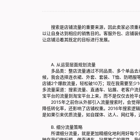
搜索是店铺流量的重要来源，因此卖家必须重视
以让自身达到相应的销售目的。
客服外包
、店铺装
让店铺沿着其既定的目标进行发展。
A. 从运营层面规划流量
多品类：整店流量通过不同品类、多个单品去承
候，我会选择连衣裙、外套、套装、T恤、防晒服等
店铺2个爆款流量，轻松破10万；现在我需要至少1
多流量渠道：搜索流量、直通车、钻展、老客户流量
宝平台的流量到淘宝平台上来，而不是仅仅去抢平
2015年之前你从外部引入流量搜索时，会觉得
降低转化率，还影响了店铺权重。2016年搜索逻
是如果引来优质流量，如自媒体、达人、网红等，
B. 细分流量策略
所谓细分流量，就是更加精细化地利用好每个流
映在我们做标题、做直通车、钻展推广的思路，我