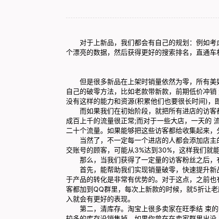
对于上新品，我们都会有自己的规划：例如考虑
个漂亮的数据，然后获得更好的搜索排名，直通车
但是很多新品在上架时销量依然为零，所有美好
自己的破零方法，比如老款带新款，前期低价冲销
没有这样的能力和资源(积累他们也要很长时间)，
而如果我们在初始阶段，就把所有进店的访客都
成百上千的流量很正常;而对于一些大店，一天的 
二十个流量。如果能够把这些访客都给收集起来，
当然了，不一定每一个进店的人都会添加店主的
交账号的顾客，可能从3%达到30%，这样我们就
那么，当我们获得了一定量的访客粉丝之后，有
首先，能帮助我们实现销量破零，快速提升新品
于产品的转化是非常有优势的。对于这点，之前也
客都加到QQ群里，每次上新款的时候，就5折让
入就会有更好的表现。
第二，清库存。淘宝上很多卖家在旺季结 束的
较多的库存没销售掉。如果你曾在在卖家群里出没