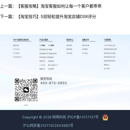
上一篇：
【客服攻略】淘宝客服如何让每一个客户都乖乖
下一篇：
【淘宝技巧】5招轻松提升淘宝店铺DSR评分
CSPS/国家标准体系
产品与服务
新闻中心
战略合作
介绍网萌
CSPS/NATIONAL STANDARD SYSTEM
PRODUCTS AND SERVICES
NEWS CENTER
STRATEGIC COOPERATION
INTRODUCE US
国家标准
人力服务
人工智能
新闻资讯
跨境代运营
公司介绍
企业文化
CSPS认证
媒体报道
出海服务
高管团队
网萌吉祥物
游戏客服外包
AI客服
CSPS体系
行业动态
AIEC论坛
顾问团队
合伙加盟
在线客服外包
AI客服训练场
行业会议AIEC
荣誉资质
校企合作
呼叫客服外包
客服魔方
发展历程
联系我们
招聘外包
蚂蚁绩效
视频中心
人力外包
魔方AI质检VOC
萌人萌事
数据标注
来呗智聘
服务热线
400-870-0850
商务联系
Copyright ©
2026
网萌科技
沪ICP备11017157号
沪公网安备31011502403663号