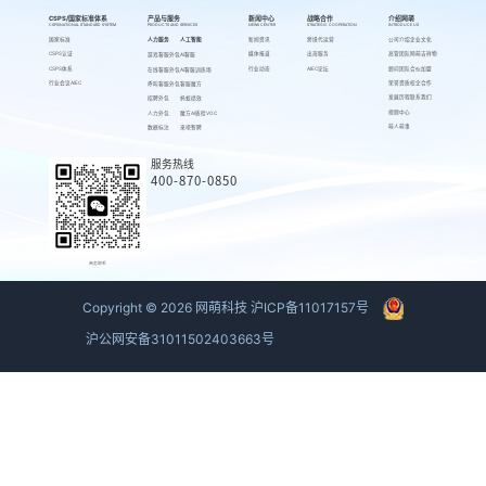
CSPS/国家标准体系
产品与服务
新闻中心
战略合作
介绍网萌
CSPS/NATIONAL STANDARD SYSTEM
PRODUCTS AND SERVICES
NEWS CENTER
STRATEGIC COOPERATION
INTRODUCE US
国家标准
人力服务
人工智能
新闻资讯
跨境代运营
公司介绍
企业文化
CSPS认证
媒体报道
出海服务
高管团队
网萌吉祥物
游戏客服外包
AI客服
CSPS体系
行业动态
AIEC论坛
顾问团队
合伙加盟
在线客服外包
AI客服训练场
行业会议AIEC
荣誉资质
校企合作
呼叫客服外包
客服魔方
发展历程
联系我们
招聘外包
蚂蚁绩效
视频中心
人力外包
魔方AI质检VOC
萌人萌事
数据标注
来呗智聘
服务热线
400-870-0850
商务联系
Copyright ©
2026
网萌科技
沪ICP备11017157号
沪公网安备31011502403663号