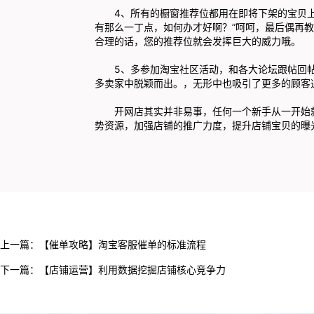
4、所有的橱窗推荐位都用在即将下架的宝贝上
有那么一丁点，如何办才好啊？”呵呵，最后偶再
合理的话，您的推荐位就会发挥巨大的威力哦。
5、多参加淘宝社区活动，和各大论坛跟帖回帖
多卖家中脱颖而出。，无形中也吸引了更多的顾客
开网店其实并非易事，任何一个新手从一开始就
势资源，加强店铺的推广力度，提升店铺宝贝的曝
上一篇：
【催单攻略】淘宝客服催单的标准流程
下一篇：
【店铺运营】利用数据挖掘店铺核心竞争力