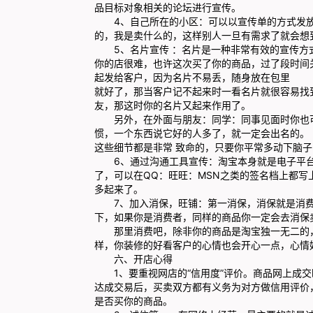
品目标对象相关的论坛进行宣传。
4、自己所在的小区：可以以宣传单的方式发放
的，我是卖什么的，这样别人一旦有需求了就会想
5、名片宣传 ：名片是一种非常有效的宣传方
你的店很难，也许这次买了你的商品，过了段时间
起发给客户，因为名片不易丢，随身放在包里
就好了，那当客户记不起来时一看名片就很容易找
友，那这时你的名片又起来作用了。
另外，在外面与朋友：同学：同事见面时你也可
惯，一个东西说它好的人多了，就一定会出名的。
这些细节都是非常 致命的，只要你平常多动下脑
6、通过沟通工具宣传：淘宝本身就是电子平台
了，可以在QQ：旺旺：MSN之类的签名档上都
多起来了。
7、加入消保，旺铺：第一消保，消保就是消费
下，如果你是消费者，同样的商品你一定会去消保
那里消费吧，除非你的商品是淘宝独一无二的，
样，你装修的好看客户的心情也会开心一点，心情
六、开店心得
1、要重视网店的“信用度”评价。商品网上成交
达成交易后，买卖双方都有义务为对方做信用评价
是否买你的商品。