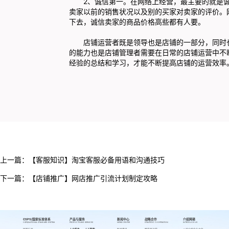
2、诚信第一。在网络上经营，最主要的就是诚
卖家以前的销售状况以及别的买家对卖家的评价。
下去，诚信卖家的商品价格高些都有人要。
店铺运营者既是领导也是店铺的一部分，同时也
的能力也是店铺管理者需要在日常的店铺运营中不
经验的总结和学习，才能不断提高店铺的运营效率
上一篇：
【客服知识】淘宝客服必备用语和沟通技巧
下一篇：
【店铺推广】网店推广引流计划制定攻略
CSPS/国家标准体系
产品与服务
新闻中心
战略合作
介绍网萌
CSPS/NATIONAL STANDARD SYSTEM
PRODUCTS AND SERVICES
NEWS CENTER
STRATEGIC COOPERATION
INTRODUCE US
国家标准
人力服务
人工智能
新闻资讯
跨境代运营
公司介绍
企业文化