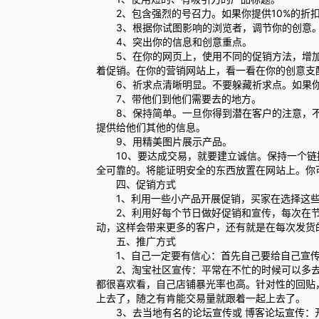
2、包含强烈的号召力。如果你提供10%的折扣
3、根据你试图影响的浏览者，调节你的创意
4、突出你的信息和创意重点。
5、在你的网页上，使用不同的促销方法，增加
着促销。在你的营销网站上，看一看在你的创意支
6、祈求点清晰明显。不要躲藏祈求点。如果你
7、带他们到他们需要去的地方。
8、保持简单。一旦你得到潜在客户的注意，不
提供给他们其他的信息。
9、用精美图片展示产品。
10、要达成交易，就要建立诚信。保持一个链
全可靠的。将能证明安全的东西放置在网站上。你
四、促销方式
1、利用一些小产品开展促销，买家在选择这些
2、利用好每个节日做好促销和宣传，每次在节
动，这样会带来更多的客户，还有就是在每次发货
五、推广方式
1、自己一定要有信心：首先自己要给自己宣
2、淘宝社区宣传：平常在不忙的时候可以多去
都很喜欢看，自己店铺暴光率也高。针对性的回贴
上去了，随之有肯能交易量就跟着一起上去了。
3、去当地有名的论坛宣传或 博客论坛宣传：