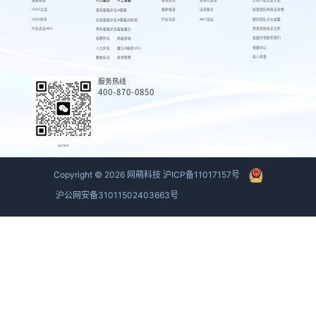
CSPS认证
媒体报道
出海服务
高管团队
网萌吉祥物
游戏客服外包
AI客服
CSPS体系
行业动态
AIEC论坛
顾问团队
合伙加盟
在线客服外包
AI客服训练场
行业会议AIEC
荣誉资质
校企合作
呼叫客服外包
客服魔方
发展历程
联系我们
招聘外包
蚂蚁绩效
视频中心
人力外包
魔方AI质检VOC
萌人萌事
数据标注
来呗智聘
服务热线
400-870-0850
商务联系
Copyright ©
2026
网萌科技
沪ICP备11017157号
沪公网安备31011502403663号