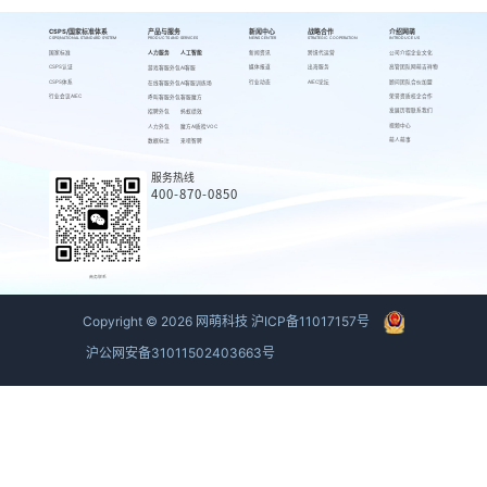
CSPS/国家标准体系
产品与服务
新闻中心
战略合作
介绍网萌
CSPS/NATIONAL STANDARD SYSTEM
PRODUCTS AND SERVICES
NEWS CENTER
STRATEGIC COOPERATION
INTRODUCE US
国家标准
人力服务
人工智能
新闻资讯
跨境代运营
公司介绍
企业文化
CSPS认证
媒体报道
出海服务
高管团队
网萌吉祥物
游戏客服外包
AI客服
CSPS体系
行业动态
AIEC论坛
顾问团队
合伙加盟
在线客服外包
AI客服训练场
行业会议AIEC
荣誉资质
校企合作
呼叫客服外包
客服魔方
发展历程
联系我们
招聘外包
蚂蚁绩效
视频中心
人力外包
魔方AI质检VOC
萌人萌事
数据标注
来呗智聘
服务热线
400-870-0850
商务联系
Copyright ©
2026
网萌科技
沪ICP备11017157号
沪公网安备31011502403663号