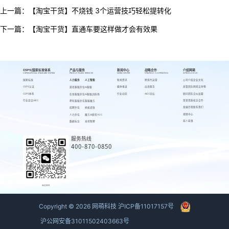
上一篇：
【淘宝干货】不烧钱 3个运营技巧轻松提转化
下一篇：
【淘宝干货】直通车要这样做才会有效果
CSPS/国家标准体系
产品与服务
新闻中心
战略合作
介绍网萌
CSPS/NATIONAL STANDARD SYSTEM
PRODUCTS AND SERVICES
NEWS CENTER
STRATEGIC COOPERATION
INTRODUCE US
国家标准
人力服务
人工智能
新闻资讯
跨境代运营
公司介绍
企业文化
CSPS认证
媒体报道
出海服务
高管团队
网萌吉祥物
游戏客服外包
AI客服
CSPS体系
行业动态
AIEC论坛
顾问团队
合伙加盟
在线客服外包
AI客服训练场
行业会议AIEC
荣誉资质
校企合作
呼叫客服外包
客服魔方
发展历程
联系我们
招聘外包
蚂蚁绩效
视频中心
人力外包
魔方AI质检VOC
萌人萌事
数据标注
来呗智聘
服务热线
400-870-0850
商务联系
Copyright ©
2026
网萌科技
沪ICP备11017157号
沪公网安备31011502403663号