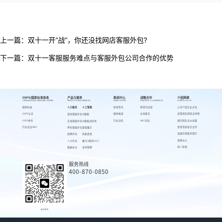
上一篇：
双十一开“战”，你还没找网店客服外包?
下一篇：
双十一客服服务难点与客服外包公司合作的优势
CSPS/国家标准体系
产品与服务
新闻中心
战略合作
介绍网萌
CSPS/NATIONAL STANDARD SYSTEM
PRODUCTS AND SERVICES
NEWS CENTER
STRATEGIC COOPERATION
INTRODUCE US
国家标准
人力服务
人工智能
新闻资讯
跨境代运营
公司介绍
企业文化
CSPS认证
媒体报道
出海服务
高管团队
网萌吉祥物
游戏客服外包
AI客服
CSPS体系
行业动态
AIEC论坛
顾问团队
合伙加盟
在线客服外包
AI客服训练场
行业会议AIEC
荣誉资质
校企合作
呼叫客服外包
客服魔方
发展历程
联系我们
招聘外包
蚂蚁绩效
视频中心
人力外包
魔方AI质检VOC
萌人萌事
数据标注
来呗智聘
服务热线
400-870-0850
商务联系