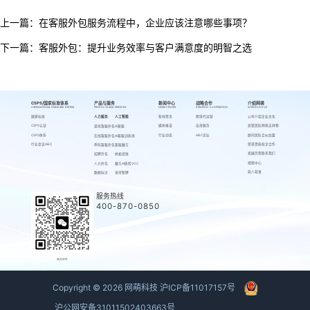
上一篇：
在客服外包服务流程中，企业应该注意哪些事项？
下一篇：
客服外包：提升业务效率与客户满意度的明智之选
CSPS/国家标准体系
产品与服务
新闻中心
战略合作
介绍网萌
CSPS/NATIONAL STANDARD SYSTEM
PRODUCTS AND SERVICES
NEWS CENTER
STRATEGIC COOPERATION
INTRODUCE US
国家标准
人力服务
人工智能
新闻资讯
跨境代运营
公司介绍
企业文化
CSPS认证
媒体报道
出海服务
高管团队
网萌吉祥物
游戏客服外包
AI客服
CSPS体系
行业动态
AIEC论坛
顾问团队
合伙加盟
在线客服外包
AI客服训练场
行业会议AIEC
荣誉资质
校企合作
呼叫客服外包
客服魔方
发展历程
联系我们
招聘外包
蚂蚁绩效
视频中心
人力外包
魔方AI质检VOC
萌人萌事
数据标注
来呗智聘
服务热线
400-870-0850
商务联系
Copyright ©
2026
网萌科技
沪ICP备11017157号
沪公网安备31011502403663号