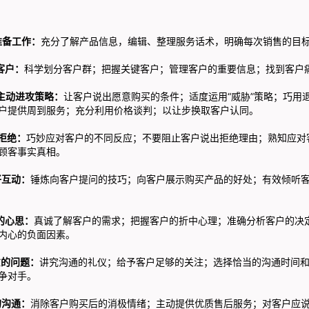
准备工作：
充分了解产品信息，编辑、整理服务话术，明确每次销售的目
客户：
科学划分客户群；把握关键客户；管理客户的重要信息；找到客户
主动进攻策略：
让客户说出愿意购买的条件；适度运用“威胁”策略；巧用
户提供周到服务；充分利用价格谈判；以让步换取客户认同。
拒绝：
巧妙应对客户的不同反应；不要阻止客户说出拒绝理由；熟知应对
顾客事实真相。
互动：
锤炼向客户提问的技巧；向客户展示购买产品的好处；有效倾听
的心思：
真诚了解客户的需求；把握客户的折中心理；准确分析客户的决
内心的负面因素。
的问题：
讲究沟通的礼仪；给予客户足够的关注；选择恰当的沟通时间
争对手。
沟通：
消除客户购买后的消极情绪；主动提供优质售后服务；对客户应