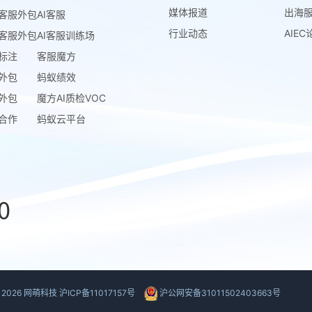
媒体报道
出海
客服外包
AI客服
行业动态
AIEC
客服外包
AI客服训练场
标注
客服魔方
外包
蚂蚁绩效
外包
魔方AI质检VOC
合作
蚂蚁云平台
0
©
2026
网萌科技
沪ICP备11017157号
沪公网安备31011502403663号