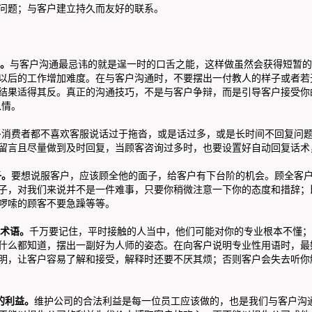
问题；与客户建立持久而友好的联系。
。
与客户沟通最忌讳的就是逞一时的口舌之能，这样做虽然会获得短暂的
以后的工作增加难度。在与客户沟通时，不要摆出一付教人的样子或者若
结果适得其反。真正的沟通技巧，不是与客户争辩，而是引导客户接受你
以情。
多消费者都不喜欢客服说话过于拖沓，或是话过多，或是长时间不回复问
留言且尽量做到及时回复，当顾客咨询过多时，也要设置好自动回复话术
。
要想说服客户，应该顾全他的面子，给客户有下台阶的机会。顾全客
子，对我们来说并不是一件难事，只要你稍微注意一下你的态度和措辞；
啰嗦的顾客不要急躁等等。
术语。
千万要记住，平时接触的人当中，他们可能对你的专业根本不懂；
什么都知道，摆出一副好为人师的姿态。在向客户说明专业性用语时，最
明，让客户容易了解和接受，解释时还要不厌其烦；否则客户会失去听你
的利益。
维护公司的合法利益是每一位员工应该做的，也是我们与客户沟