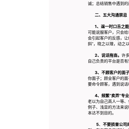
诚；总结销售中遇到的
二、五大沟通禁忌
1、逞一时口舌之能
可能说服客户，只会给
会引起客户的反感，让
斜”，晓之以理，动之
2、说话拖沓。
许
自己负责的平台是否有
3、不顾客户的面子
你面子；顾全客户的面
要命令顾客，遇到说话
4、频繁“卖弄”专业
老以为自己高人一等、
例子、浅显的方法来说
本达不到目的。
5
、
不要损害公司