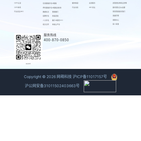
CSPS认证
媒体报道
出海服务
高管团队
网萌吉祥物
在线客服外包
AI客服
CSPS体系
行业动态
AIEC论坛
顾问团队
合伙加盟
呼叫客服外包
AI客服训练场
行业会议AIEC
荣誉资质
联系我们
数据标注
客服魔方
发展历程
招聘外包
蚂蚁绩效
视频中心
人力外包
魔方AI质检VOC
萌人萌事
校企合作
蚂蚁云平台
服务热线
400-870-0850
商务联系
Copyright ©
2026
网萌科技
沪ICP备11017157号
沪公网安备31011502403663号