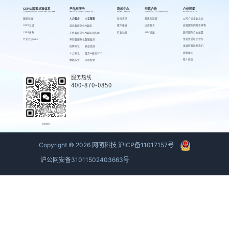
CSPS/国家标准体系
产品与服务
新闻中心
战略合作
介绍网萌
CSPS/NATIONAL STANDARD SYSTEM
PRODUCTS AND SERVICES
NEWS CENTER
STRATEGIC COOPERATION
INTRODUCE US
国家标准
人力服务
人工智能
新闻资讯
跨境代运营
公司介绍
企业文化
CSPS认证
媒体报道
出海服务
高管团队
网萌吉祥物
游戏客服外包
AI客服
CSPS体系
行业动态
AIEC论坛
顾问团队
合伙加盟
在线客服外包
AI客服训练场
行业会议AIEC
荣誉资质
校企合作
呼叫客服外包
客服魔方
发展历程
联系我们
招聘外包
蚂蚁绩效
视频中心
人力外包
魔方AI质检VOC
萌人萌事
数据标注
来呗智聘
服务热线
400-870-0850
商务联系
Copyright ©
2026
网萌科技
沪ICP备11017157号
沪公网安备31011502403663号