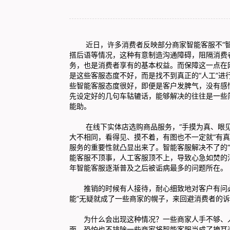
近日，许多消费者反映部分商家智能客服不“智
搭后语等情况，这种有意制造沟通障碍，阻隔消费
务，也是消费者享有的基本权益。而保障这一点在
是这些客服态度不好，而是找不到真正的“人工”
些智能客服态度很好，即便是客户发脾气，没有感
先设定好的几句车轱辘话，能够解决的往往是一些
能助。
在线下实体店选购商品服务，“手摸为真、眼见
大不相同，看得见、摸不着，有图也不一定就“有真相
服务的重要性就凸显出来了。智能客服解决不了的“痛
能客服不顶事，人工客服顶不上，导致心急如焚的
年智能客服逐渐普及之后被诟病最多的问题所在。
推销的时候有人接待，耐心细致地对客户有问必答
能”无疑就成了一些商家的幌子，来回避消费者的
为什么会出现这种情况？一些商家人手不够、人
面，恐怕也不排除一些商家将智能客服当成了掩耳盗