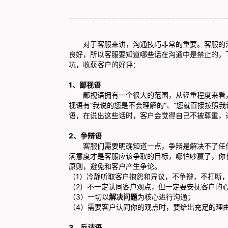
对于
客服
来讲，沟通技巧非常的重要。客服的
良好，所以
客服
要知道哪些话在沟通中是禁止的，
坑，收获客户的好评：
1、鄙视语
鄙视语拥有一个很大的范围，从轻重程度来看，轻
视语有“我说的您是不会理解的”、“您就直接按照
语，在说出这些话时，客户会觉得自己不被尊重，
2、争辩语
客服们需要明确知道一点，争辩是解决不了任何
满意度才是客服应该争取的目标，哪怕吵赢了，你
原则，避免和客户产生争论。
（1）冷静听取客户抱怨和异议，不争辩，不打断
（2）不一定认同客户观点，但一定要安抚客户的
（3）一切以
解决问题
为核心进行沟通；
（4）需要客户认同你的观点时，要给出充足的理
3、反诘语