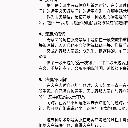
提问是交流中获取信息的首要途径，在交流过程
问句的运用必须遵从问句的运用准则。
在服务话术
作为服务禁语，反诘句是一种表现心情发泄的问
如，“您不告诉我，我怎么知道”就能够换成“请您详
4、无意义的词
无意义的词在服务禁语中是指在
一段交流中重
块
很清楚，否则我也不会给你解释
这一块
，您稍后
又或许客服人员说：“X先生，
是这样的
，咱们
XXX……”
像第一段里边的“
这一块
”和后面第二段里边客
意义，重复的多了，会影响
响应时间
，延长接下来
5、冷淡/不回答
在客户表述自己的问题时，客服如果一直一言不
所重视，自己没有被尊重，因此客服人员在与客户沟
的”，这样的短语表示在听。
同时，在客户不知道怎么去表达他的问题时，需
的，您可以详细说说这个问题吗”，避免沟通出现"
这五种话术都是
客服
在与客户沟通的过程中需
地帮客户解决问题，赢得客户的认同。