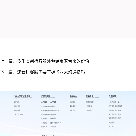
上一篇：
多角度剖析客服外包给商家带来的价值
下一篇：
速看！客服需要掌握的四大沟通技巧
CSPS/国家标准体系
产品与服务
新闻中心
战略合作
介绍网萌
CSPS/NATIONAL STANDARD SYSTEM
PRODUCTS AND SERVICES
NEWS CENTER
STRATEGIC COOPERATION
INTRODUCE US
国家标准
人力服务
人工智能
新闻资讯
跨境代运营
公司介绍
企业文化
CSPS认证
媒体报道
出海服务
高管团队
网萌吉祥物
游戏客服外包
AI客服
CSPS体系
行业动态
AIEC论坛
顾问团队
合伙加盟
在线客服外包
AI客服训练场
行业会议AIEC
荣誉资质
校企合作
呼叫客服外包
客服魔方
发展历程
联系我们
招聘外包
蚂蚁绩效
视频中心
人力外包
魔方AI质检VOC
萌人萌事
数据标注
来呗智聘