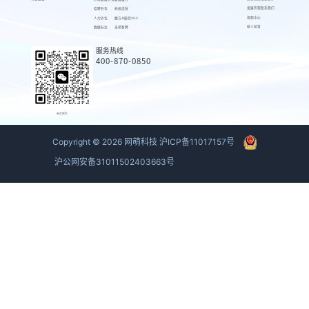
发展历程
联系我们
招聘外包
蚂蚁绩效
视频中心
人力外包
魔方AI质检VOC
萌人萌事
数据标注
来呗智聘
服务热线
400-870-0850
商务联系
Copyright ©
2026
网萌科技
沪ICP备11017157号
沪公网安备31011502403663号