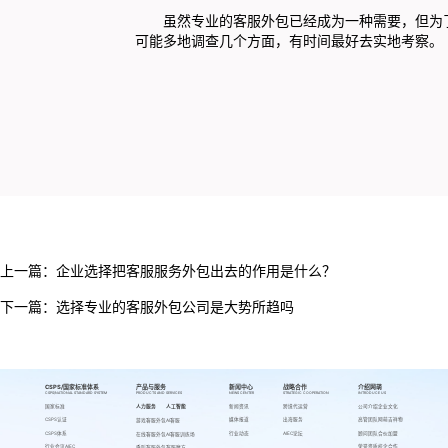
虽然专业的客服外包已经成为一种需要，但为了
可能多地调查几个方面，有时间最好去实地考察。
上一篇：
企业选择把客服服务外包出去的作用是什么？
下一篇：
选择专业的客服外包公司是大势所趋吗
CSPS/国家标准体系
产品与服务
新闻中心
战略合作
介绍网萌
CSPS/NATIONAL STANDARD SYSTEM
PRODUCTS AND SERVICES
NEWS CENTER
STRATEGIC COOPERATION
INTRODUCE US
国家标准
人力服务
人工智能
新闻资讯
跨境代运营
公司介绍
企业文化
CSPS认证
媒体报道
出海服务
高管团队
网萌吉祥物
游戏客服外包
AI客服
CSPS体系
行业动态
AIEC论坛
顾问团队
合伙加盟
在线客服外包
AI客服训练场
行业会议AIEC
荣誉资质
校企合作
呼叫客服外包
客服魔方