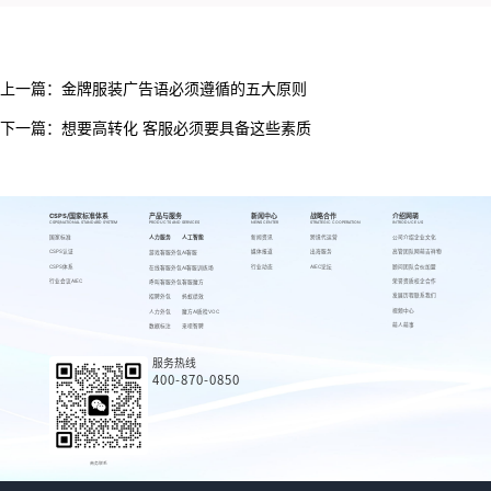
上一篇：
金牌服装广告语必须遵循的五大原则
下一篇：
想要高转化 客服必须要具备这些素质
CSPS/国家标准体系
产品与服务
新闻中心
战略合作
介绍网萌
CSPS/NATIONAL STANDARD SYSTEM
PRODUCTS AND SERVICES
NEWS CENTER
STRATEGIC COOPERATION
INTRODUCE US
国家标准
人力服务
人工智能
新闻资讯
跨境代运营
公司介绍
企业文化
CSPS认证
媒体报道
出海服务
高管团队
网萌吉祥物
游戏客服外包
AI客服
CSPS体系
行业动态
AIEC论坛
顾问团队
合伙加盟
在线客服外包
AI客服训练场
行业会议AIEC
荣誉资质
校企合作
呼叫客服外包
客服魔方
发展历程
联系我们
招聘外包
蚂蚁绩效
视频中心
人力外包
魔方AI质检VOC
萌人萌事
数据标注
来呗智聘
服务热线
400-870-0850
商务联系