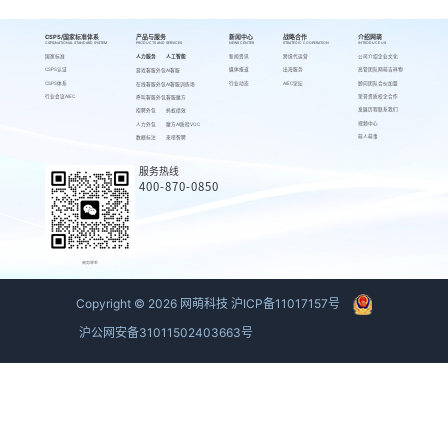
CSPS/国家标准体系
产品与服务
新闻中心
战略合作
介绍网萌
CSPS/NATIONAL STANDARD SYSTEM
PRODUCTS AND SERVICES
NEWS CENTER
STRATEGIC COOPERATION
INTRODUCE US
国家标准
人力服务
人工智能
新闻资讯
跨境代运营
公司介绍
企业文化
CSPS认证
媒体报道
出海服务
高管团队
网萌吉祥物
游戏客服外包
AI客服
CSPS体系
行业动态
AIEC论坛
顾问团队
合伙加盟
在线客服外包
AI客服训练场
行业会议AIEC
荣誉资质
校企合作
呼叫客服外包
客服魔方
发展历程
联系我们
招聘外包
蚂蚁绩效
视频中心
人力外包
魔方AI质检VOC
萌人萌事
数据标注
来呗智聘
服务热线
400-870-0850
商务联系
Copyright ©
2026
网萌科技
沪ICP备11017157号
沪公网安备31011502403663号