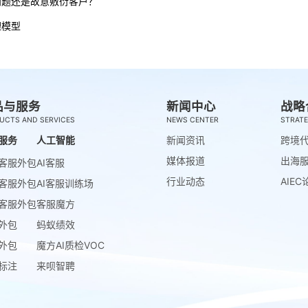
问题还是故意敷衍客户？
理模型
品与服务
新闻中心
战略
UCTS AND SERVICES
NEWS CENTER
STRATE
服务
人工智能
新闻资讯
跨境
媒体报道
出海
客服外包
AI客服
行业动态
AIEC
客服外包
AI客服训练场
客服外包
客服魔方
外包
蚂蚁绩效
外包
魔方AI质检VOC
标注
来呗智聘