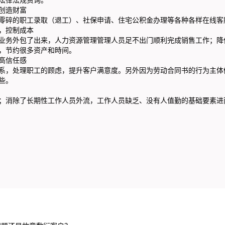
创造财富
零碎的职工录取（退工）、社保申请、住宅公积金办理等各种各样在线客
，控制成本
业务外包了出来，人力资源管理管理人员足不出门顺利完成销售工作；降
，节约很多资产和時间。
高信任感
系，处理职工的顾虑，提升客户满意度。另外因为劳动合同书的行为主体
些。
；消除了长期性工作人员外流，工作人员缺乏、没有人值勤的基础要素进