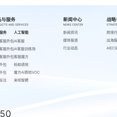
品与服务
新闻中心
战略
UCTS AND SERVICES
NEWS CENTER
STRATE
服务
人工智能
新闻资讯
跨境
媒体报道
出海
客服外包
AI客服
行业动态
AIEC
客服外包
AI客服训练场
客服外包
客服魔方
外包
蚂蚁绩效
外包
魔方AI质检VOC
标注
来呗智聘
850