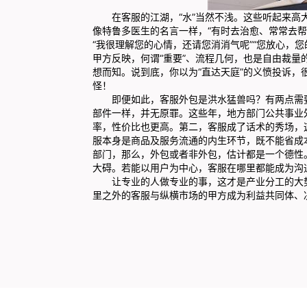
在客服的江湖，“水”当然不浅。这些听起来高大
像特鲁多医生的名言一样，“有时去治愈、常常去帮
“我很理解您的心情，还请您消消气呢”“您放心，
甲方反映，何谓“重要”、流程几何，也是自由裁
想而知。说到底，你以为“直达天庭”的义愤投诉，
怪！
即便如此，客服外包是洪水猛兽吗？有两点需要
部件一样，并无原罪。这些年，地方部门公共事业
率，性价比也更高。第二，客服成了话术的秀场，这
服本身是商品及服务流通的内生环节，既不能省成
部门，那么，外包或者非外包，估计都是一个德性
大碍。若能以用户为中心，客服在哪里都能成为沟
让专业的人做专业的事，这才是产业分工的大势
里之外的客服与纵横市场的甲方成为利益共同体、