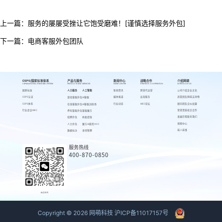
上一篇：
服务的屡屡受挫让它饱受磨难！[谨慎选择服务外包]
下一篇：
电商客服外包团队
CSPS/国家标准体系
产品与服务
新闻中心
战略合作
介绍网萌
CSPS/NATIONAL STANDARD SYSTEM
PRODUCTS AND SERVICES
NEWS CENTER
STRATEGIC COOPERATION
INTRODUCE US
国家标准
人力服务
人工智能
新闻资讯
跨境代运营
公司介绍
企业文化
CSPS认证
媒体报道
出海服务
高管团队
网萌吉祥物
游戏客服外包
AI客服
CSPS体系
行业动态
AIEC论坛
顾问团队
合伙加盟
在线客服外包
AI客服训练场
行业会议AIEC
荣誉资质
校企合作
呼叫客服外包
客服魔方
发展历程
联系我们
招聘外包
蚂蚁绩效
视频中心
人力外包
魔方AI质检VOC
萌人萌事
数据标注
来呗智聘
服务热线
400-870-0850
商务联系
Copyright ©
2026
网萌科技
沪ICP备11017157号