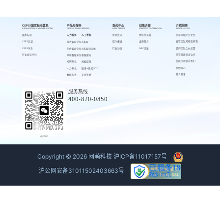
CSPS/国家标准体系
产品与服务
新闻中心
战略合作
介绍网萌
CSPS/NATIONAL STANDARD SYSTEM
PRODUCTS AND SERVICES
NEWS CENTER
STRATEGIC COOPERATION
INTRODUCE US
国家标准
人力服务
人工智能
新闻资讯
跨境代运营
公司介绍
企业文化
CSPS认证
媒体报道
出海服务
高管团队
网萌吉祥物
游戏客服外包
AI客服
CSPS体系
行业动态
AIEC论坛
顾问团队
合伙加盟
在线客服外包
AI客服训练场
行业会议AIEC
荣誉资质
校企合作
呼叫客服外包
客服魔方
发展历程
联系我们
招聘外包
蚂蚁绩效
视频中心
人力外包
魔方AI质检VOC
萌人萌事
数据标注
来呗智聘
服务热线
400-870-0850
商务联系
Copyright ©
2026
网萌科技
沪ICP备11017157号
沪公网安备31011502403663号