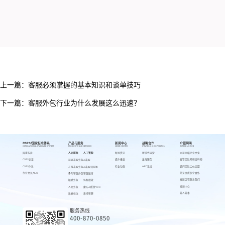
上一篇：
客服必须掌握的基本知识和谈单技巧
下一篇：
客服外包行业为什么发展这么迅速？
CSPS/国家标准体系
产品与服务
新闻中心
战略合作
介绍网萌
CSPS/NATIONAL STANDARD SYSTEM
PRODUCTS AND SERVICES
NEWS CENTER
STRATEGIC COOPERATION
INTRODUCE US
国家标准
人力服务
人工智能
新闻资讯
跨境代运营
公司介绍
企业文化
CSPS认证
媒体报道
出海服务
高管团队
网萌吉祥物
游戏客服外包
AI客服
CSPS体系
行业动态
AIEC论坛
顾问团队
合伙加盟
在线客服外包
AI客服训练场
行业会议AIEC
荣誉资质
校企合作
呼叫客服外包
客服魔方
发展历程
联系我们
招聘外包
蚂蚁绩效
视频中心
人力外包
魔方AI质检VOC
萌人萌事
数据标注
来呗智聘
服务热线
400-870-0850