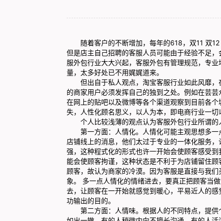
随着客户的不断增加，每年的618，双11 双1
但是店主自己招聘的客服人员可能由于经验不足，
服外包行业大大兴起，客服外包有管理规范，专业
量，太多好处已不用娓娓道来。
但出自于私人观点，淘宝客服行业如此风靡，在
的商家用户必须发挥自己的独到之处。例如在芸芸
在网上的贴吧以及微博等各个渠道观察到目前各个
失，人性化顾名思义，以人为本，即电商行业一切
个人比较浅薄的观点认为客服外包行业所谓的
第一方面：人情化。人情化可能主观思想多一点
店铺线上的消息，他们太过于专业的一体化服务，
强，这种程式化的形式也许一开始会使顾客感受到
能会使顾客拘谨，这种状态是不利于为店铺留住顾
顾客，故认为商家的冷漠。因为客服是直接与我们
象。 多一点人情化的情绪进去，要真正把顾客当
去，让顾客在一开始就感觉到暖心，平易近人的感
功输出的目的。
第二方面：人情味。根据人的不同特点，提供个
如出一辙，有的人稍微内向不擅长沟通，有的人活