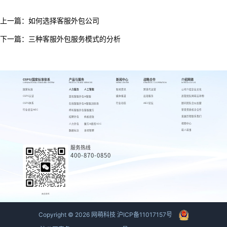
上一篇：
如何选择客服外包公司
下一篇：
三种客服外包服务模式的分析
CSPS/国家标准体系
产品与服务
新闻中心
战略合作
介绍网萌
CSPS/NATIONAL STANDARD SYSTEM
PRODUCTS AND SERVICES
NEWS CENTER
STRATEGIC COOPERATION
INTRODUCE US
国家标准
人力服务
人工智能
新闻资讯
跨境代运营
公司介绍
企业文化
CSPS认证
媒体报道
出海服务
高管团队
网萌吉祥物
游戏客服外包
AI客服
CSPS体系
行业动态
AIEC论坛
顾问团队
合伙加盟
在线客服外包
AI客服训练场
行业会议AIEC
荣誉资质
校企合作
呼叫客服外包
客服魔方
发展历程
联系我们
招聘外包
蚂蚁绩效
视频中心
人力外包
魔方AI质检VOC
萌人萌事
数据标注
来呗智聘
服务热线
400-870-0850
商务联系
Copyright ©
2026
网萌科技
沪ICP备11017157号