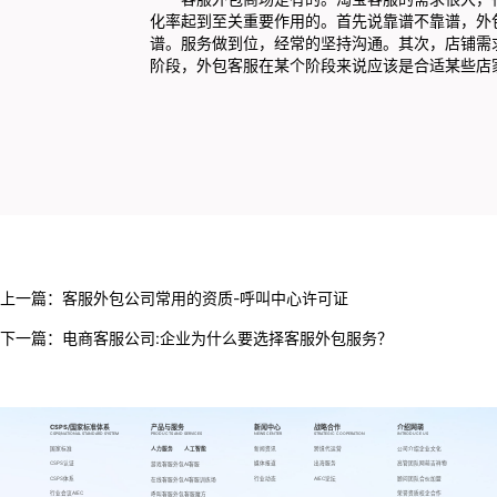
化率起到至关重要作用的。首先说靠谱不靠谱，外
谱。服务做到位，经常的坚持沟通。其次，店铺需
阶段，外包客服在某个阶段来说应该是合适某些店
上一篇：
客服外包公司常用的资质-呼叫中心许可证
下一篇：
电商客服公司:企业为什么要选择客服外包服务？
CSPS/国家标准体系
产品与服务
新闻中心
战略合作
介绍网萌
CSPS/NATIONAL STANDARD SYSTEM
PRODUCTS AND SERVICES
NEWS CENTER
STRATEGIC COOPERATION
INTRODUCE US
国家标准
人力服务
人工智能
新闻资讯
跨境代运营
公司介绍
企业文化
CSPS认证
媒体报道
出海服务
高管团队
网萌吉祥物
游戏客服外包
AI客服
CSPS体系
行业动态
AIEC论坛
顾问团队
合伙加盟
在线客服外包
AI客服训练场
行业会议AIEC
荣誉资质
校企合作
呼叫客服外包
客服魔方