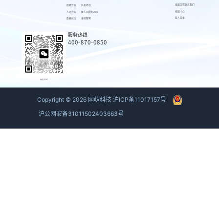
发展历程
联系我们
招聘外包
蚂蚁绩效
视频中心
人力外包
魔方AI质检VOC
萌人萌事
数据标注
来呗智聘
服务热线
400-870-0850
商务联系
Copyright ©
2026
网萌科技
沪ICP备11017157号
沪公网安备31011502403663号