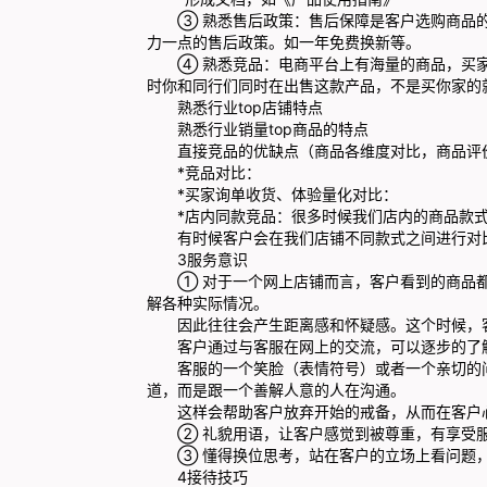
③ 熟悉售后政策：售后保障是客户选购商品的
力一点的售后政策。如一年免费换新等。
④ 熟悉竞品：电商平台上有海量的商品，买家
时你和同行们同时在出售这款产品，不是买你家的
熟悉行业top店铺特点
熟悉行业销量top商品的特点
直接竞品的优缺点（商品各维度对比，商品评价
*竞品对比：
*买家询单收货、体验量化对比：
*店内同款竞品：很多时候我们店内的商品款式
有时候客户会在我们店铺不同款式之间进行对比
3服务意识
① 对于一个网上店铺而言，客户看到的商品都
解各种实际情况。
因此往往会产生距离感和怀疑感。这个时候，客
客户通过与客服在网上的交流，可以逐步的了解
客服的一个笑脸（表情符号）或者一个亲切的问
道，而是跟一个善解人意的人在沟通。
这样会帮助客户放弃开始的戒备，从而在客户心
② 礼貌用语，让客户感觉到被尊重，有享受服
③ 懂得换位思考，站在客户的立场上看问题，
4接待技巧