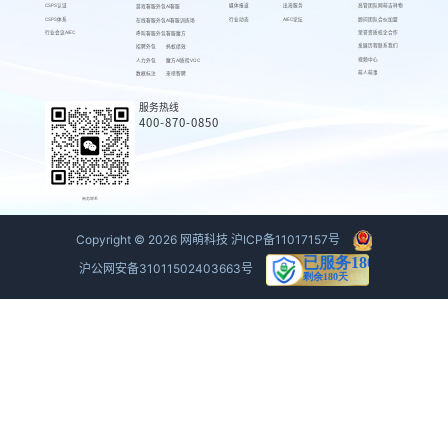
CSPS认证
媒体报道
出海服务
高管团队
网萌吉祥物
游戏客服外包
AI客服
CSPS体系
行业动态
AIEC论坛
顾问团队
合伙加盟
在线客服外包
AI客服训练场
行业会议AIEC
荣誉资质
校企合作
呼叫客服外包
客服魔方
发展历程
联系我们
招聘外包
蚂蚁绩效
视频中心
人力外包
魔方AI质检VOC
萌人萌事
数据标注
来呗智聘
服务热线
400-870-0850
商务联系
Copyright ©
2026
网萌科技
沪ICP备11017157号
沪公网安备31011502403663号