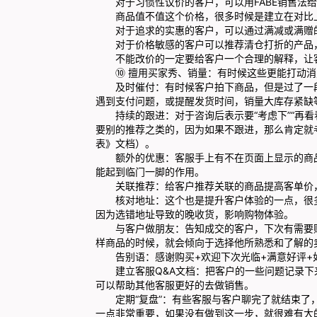
对于习惯性议价的客户，可以用FABE销售法给
商品值不值这个价格，很多时候是建立在对比上
对于追求的实惠的客户，可以通过满减或满赠的
对于价格敏感的客户可以推荐清仓打折的产品
不能改价的一定要给客户一个合理的解释，让客
⑩ 擅用买家秀、销量：有时候这些更能打动消
及时催付：有时候客户拍下商品，但是过了一段
遇到支付问题，或提醒发货时间，销量大库存紧缺
持续的跟进：对于咨询后表示要“考虑下”“再看
要别的推荐之类的，因为如果不跟进，那么肯定就
表》文档）。
额外的优惠：客服手上有不在页面上显示的商品
能起到临门一脚的作用。
关联推荐：给客户推荐关联的商品提高客单价，
核对地址：这个也是提升客户体验的一点，很多
因为选错地址导致的晚收货，影响购物体验。
与客户做朋友：告知成交的客户，下次有需要购
样商品的时候，就会倾向于选择他所熟悉和了解的
告别语：感谢购买+欢迎下次光临+满意好评+
建立客服Q&A文档：把客户的一些问题记录下
可以帮助其他客服更好的去做销售。
定期“复盘”：有些客服与客户聊完了就结束了，
一点非常重要，如果没有做到这一步，就很难有大