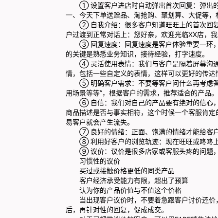
① 设置客户进店时自动弹出首次回复：弹出的
一、今天下单送赠品、淘抢购、聚划算、大促等，
② 自我介绍：很多客户知道旺旺上的首次回复
户过渡到正常对话上：您好亲，欢迎光临XX店，我
③ 回复速度：回复速度是客户体验重要一环，
的关键是熟悉业务知识，接待经验，打字速度。
④ 灵活使用表情：我们与客户是隔着屏幕沟通
情，包括一些自定义的表情，这样可以更好的传达
⑤ 明确客户需求：不要等客户问什么再考虑答
用场景等等”，根据客户的需求，推荐适合的产品。
⑥ 自信：我们对自己的产品要有绝对的信心，
商品描述是否与事实相符，这个时候一个客服肯定
易客户就会产生流失。
⑦ 良好的情绪：正面、饱满的情绪才能给客户
⑧ 利用好客户的浏览轨迹：现在旺旺或咚咚上
⑨ 议价：议价是很多店家或客服头疼的问题，
习惯性的议价
买过或接触价格更低的同类产品
客户经济承受能力有限，超出了预算
认为你的产品价值与不值这个价格
当出现客户议价时，不要着急跟客户讨价还价，
后，再针对性的回复，促成成交。