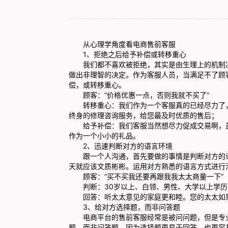
从心理学角度看电商售前客服
1、拒绝之后给予补偿或转移重心
我们都不喜欢被拒绝，其实是由生理上的机制决
做出非理智的决定。作为客服人员，当满足不了顾
偿，或转移重心。
顾客：“价格优惠一点，否则我就不买了”
转移重心：我们作为一个客服真的已经尽力了，
终身的修理咨询服务，给您最及时优质的售后；
给予补偿：我们客服当然想尽力促成交易啊，虽
作为一个小小的礼品。
2、迅速判断对方的语言环境
跟一个人沟通，首先要做的事情是判断对方的语
天就应该文质彬彬。运用对方熟悉的语言方式进行
顾客：“买不买我还要再跟我我太太商量一下”
判断：30岁以上、白领、男性、大学以上学历
回答：听太太意见的家庭更和睦。您的太太如果
3、给对方选择题，而非问答题
电商平台的售前客服经常是被问问题，但是专业
题，而非问答题，因为选择题更易于回答，也更容