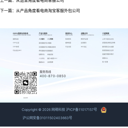
上一篇：
从运营角度看电商客服公司
下一篇：
从产品角度看电商淘宝客服外包公司
CSPS/国家标准体系
产品与服务
新闻中心
战略合作
介绍网萌
CSPS/NATIONAL STANDARD SYSTEM
PRODUCTS AND SERVICES
NEWS CENTER
STRATEGIC COOPERATION
INTRODUCE US
国家标准
人力服务
人工智能
新闻资讯
跨境代运营
公司介绍
企业文化
CSPS认证
媒体报道
出海服务
高管团队
网萌吉祥物
游戏客服外包
AI客服
CSPS体系
行业动态
AIEC论坛
顾问团队
合伙加盟
在线客服外包
AI客服训练场
行业会议AIEC
荣誉资质
校企合作
呼叫客服外包
客服魔方
发展历程
联系我们
招聘外包
蚂蚁绩效
视频中心
人力外包
魔方AI质检VOC
萌人萌事
数据标注
来呗智聘
服务热线
400-870-0850
商务联系
Copyright ©
2026
网萌科技
沪ICP备11017157号
沪公网安备31011502403663号