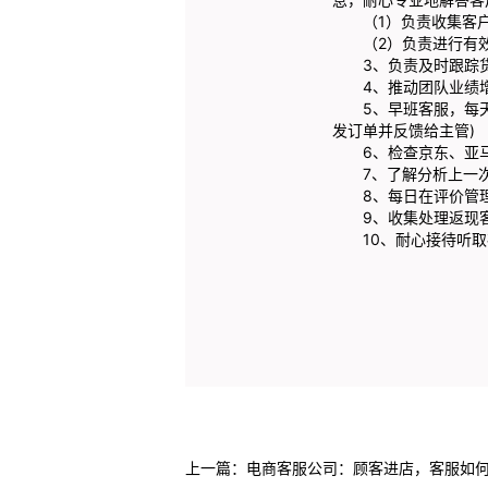
（1）负责收集客户
（2）负责进行有效
3、负责及时跟踪货
4、推动团队业绩增
5、早班客服，每天1
发订单并反馈给主管)
6、检查京东、亚马
7、了解分析上一次
8、每日在评价管理
9、收集处理返现客
10、耐心接待听取
上一篇：
电商客服公司：顾客进店，客服如