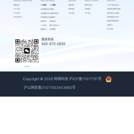
CSPS/NATIONAL STANDARD SYSTEM
PRODUCTS AND SERVICES
NEWS CENTER
STRATEGIC COOPERATION
INTRODUCE US
国家标准
人力服务
人工智能
新闻资讯
跨境代运营
公司介绍
企业文化
CSPS认证
媒体报道
出海服务
高管团队
网萌吉祥物
游戏客服外包
AI客服
CSPS体系
行业动态
AIEC论坛
顾问团队
合伙加盟
在线客服外包
AI客服训练场
行业会议AIEC
荣誉资质
校企合作
呼叫客服外包
客服魔方
发展历程
联系我们
招聘外包
蚂蚁绩效
视频中心
人力外包
魔方AI质检VOC
萌人萌事
数据标注
来呗智聘
服务热线
400-870-0850
商务联系
Copyright ©
2026
网萌科技
沪ICP备11017157号
沪公网安备31011502403663号