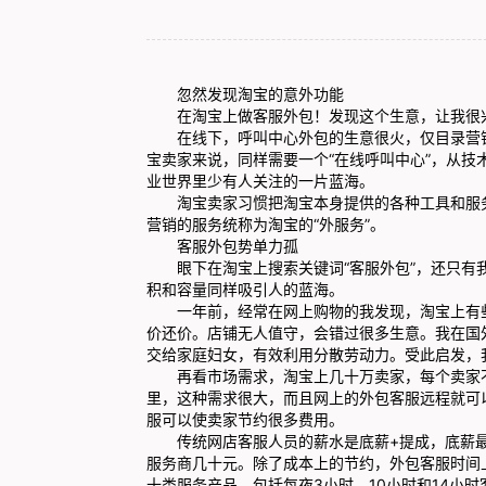
忽然发现淘宝的意外功能
在淘宝上做客服外包！发现这个生意，让我很
在线下，呼叫中心外包的生意很火，仅目录营销
宝卖家来说，同样需要一个“在线呼叫中心”，从
业世界里少有人关注的一片蓝海。
淘宝卖家习惯把淘宝本身提供的各种工具和服务称
营销的服务统称为淘宝的“外服务”。
客服外包势单力孤
眼下在淘宝上搜索关键词“客服外包”，还只有我
积和容量同样吸引人的蓝海。
一年前，经常在网上购物的我发现，淘宝上有些
价还价。店铺无人值守，会错过很多生意。我在国外
交给家庭妇女，有效利用分散劳动力。受此启发，
再看市场需求，淘宝上几十万卖家，每个卖家不
里，这种需求很大，而且网上的外包客服远程就可
服可以使卖家节约很多费用。
传统网店客服人员的薪水是底薪+提成，底薪最低6
服务商几十元。除了成本上的节约，外包客服时间
十类服务产品，包括每夜3小时、10小时和14小