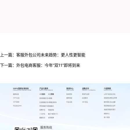
上一篇：
客服外包公司未来趋势：更人性更智能
下一篇：
外包电商客服：今年“双11”即将到来
CSPS/国家标准体系
产品与服务
新闻中心
战略合作
介绍网萌
CSPS/NATIONAL STANDARD SYSTEM
PRODUCTS AND SERVICES
NEWS CENTER
STRATEGIC COOPERATION
INTRODUCE US
国家标准
人力服务
人工智能
新闻资讯
跨境代运营
公司介绍
企业文化
CSPS认证
媒体报道
出海服务
高管团队
网萌吉祥物
游戏客服外包
AI客服
CSPS体系
行业动态
AIEC论坛
顾问团队
合伙加盟
在线客服外包
AI客服训练场
行业会议AIEC
荣誉资质
校企合作
呼叫客服外包
客服魔方
发展历程
联系我们
招聘外包
蚂蚁绩效
视频中心
人力外包
魔方AI质检VOC
萌人萌事
数据标注
来呗智聘
服务热线