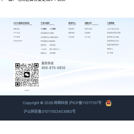
CSPS/国家标准体系
产品与服务
新闻中心
战略合作
介绍网萌
CSPS/NATIONAL STANDARD SYSTEM
PRODUCTS AND SERVICES
NEWS CENTER
STRATEGIC COOPERATION
INTRODUCE US
国家标准
人力服务
人工智能
新闻资讯
跨境代运营
公司介绍
企业文化
CSPS认证
媒体报道
出海服务
高管团队
网萌吉祥物
游戏客服外包
AI客服
CSPS体系
行业动态
AIEC论坛
顾问团队
合伙加盟
在线客服外包
AI客服训练场
行业会议AIEC
荣誉资质
校企合作
呼叫客服外包
客服魔方
发展历程
联系我们
招聘外包
蚂蚁绩效
视频中心
人力外包
魔方AI质检VOC
萌人萌事
数据标注
来呗智聘
服务热线
400-870-0850
商务联系
Copyright ©
2026
网萌科技
沪ICP备11017157号
沪公网安备31011502403663号