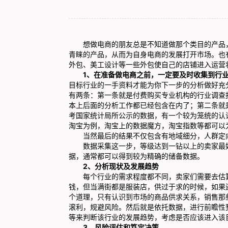
想做电商的朋友总是不知道做那个类目的产品，
青睐的产品，从而为自身电商的发展打开市场。也
外包
、美工设计等一些外包使自己的店铺进入运营
1、在准备做电商之前，一定要及时收集到行
目标行业的一手资料才能为你下一步的分析做好充
有两条：第一条就是付费购买专业机构的行业调查
本上后面的分析工作都已经包含在内了；第二条就
考国家统计局所公示的数据，有一个较为笼统的认
淘宝为例，淘宝上的数据魔方，淘宝指数等都可以
当然最后的结果不仅包含有地域细分，人群定向
数据采集这一步，等级达到一钻以上的卖家最好
据，通常都可以得到较为精确的储备数据。
2、分析现状及发展趋势
每个行业的需求程度都不同，卖家们需要去估算
钱，但当满街都是服装店，供过于求的时候，如果
个道理，只有认识到市场的商品供求关系，销售那
滚利，规避风险。然后就是依托数据，进行前瞻性
等来判断该行业的发展趋势，考虑是否应该进入该
3、风险评估和笃定决策