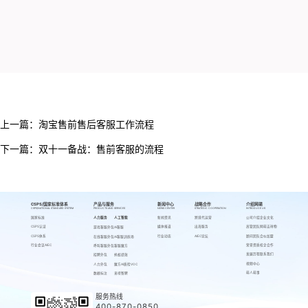
上一篇：
淘宝售前售后客服工作流程
下一篇：
双十一备战：售前客服的流程
CSPS/国家标准体系
产品与服务
新闻中心
战略合作
介绍网萌
CSPS/NATIONAL STANDARD SYSTEM
PRODUCTS AND SERVICES
NEWS CENTER
STRATEGIC COOPERATION
INTRODUCE US
国家标准
人力服务
人工智能
新闻资讯
跨境代运营
公司介绍
企业文化
CSPS认证
媒体报道
出海服务
高管团队
网萌吉祥物
游戏客服外包
AI客服
CSPS体系
行业动态
AIEC论坛
顾问团队
合伙加盟
在线客服外包
AI客服训练场
行业会议AIEC
荣誉资质
校企合作
呼叫客服外包
客服魔方
发展历程
联系我们
招聘外包
蚂蚁绩效
视频中心
人力外包
魔方AI质检VOC
萌人萌事
数据标注
来呗智聘
服务热线
400-870-0850