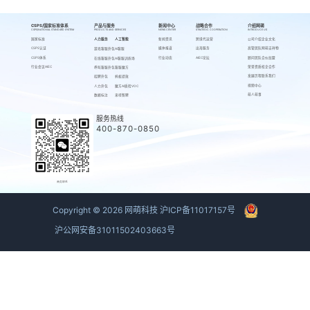
CSPS/国家标准体系
产品与服务
新闻中心
战略合作
介绍网萌
CSPS/NATIONAL STANDARD SYSTEM
PRODUCTS AND SERVICES
NEWS CENTER
STRATEGIC COOPERATION
INTRODUCE US
国家标准
人力服务
人工智能
新闻资讯
跨境代运营
公司介绍
企业文化
CSPS认证
媒体报道
出海服务
高管团队
网萌吉祥物
游戏客服外包
AI客服
CSPS体系
行业动态
AIEC论坛
顾问团队
合伙加盟
在线客服外包
AI客服训练场
行业会议AIEC
荣誉资质
校企合作
呼叫客服外包
客服魔方
发展历程
联系我们
招聘外包
蚂蚁绩效
视频中心
人力外包
魔方AI质检VOC
萌人萌事
数据标注
来呗智聘
服务热线
400-870-0850
商务联系
Copyright ©
2026
网萌科技
沪ICP备11017157号
沪公网安备31011502403663号