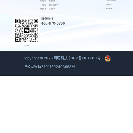
发展历程
联系我们
招聘外包
蚂蚁绩效
视频中心
人力外包
魔方AI质检VOC
萌人萌事
数据标注
来呗智聘
服务热线
400-870-0850
商务联系
Copyright ©
2026
网萌科技
沪ICP备11017157号
沪公网安备31011502403663号