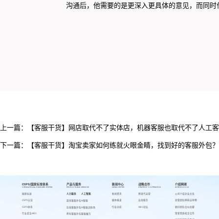
沟通后，他需要的是更深入更具体的意见，而同时
上一篇：
【客服干货】网店取代不了实体店，机器客服也取代不了人工客
下一篇：
【客服干货】淘宝卖家如何练就火眼金睛，找到好的客服外包？
CSPS/国家标准体系
产品与服务
新闻中心
战略合作
介绍网萌
CSPS/NATIONAL STANDARD SYSTEM
PRODUCTS AND SERVICES
NEWS CENTER
STRATEGIC COOPERATION
INTRODUCE US
国家标准
人力服务
人工智能
新闻资讯
跨境代运营
公司介绍
企业文化
CSPS认证
媒体报道
出海服务
高管团队
网萌吉祥物
游戏客服外包
AI客服
CSPS体系
行业动态
AIEC论坛
顾问团队
合伙加盟
在线客服外包
AI客服训练场
行业会议AIEC
荣誉资质
校企合作
呼叫客服外包
客服魔方