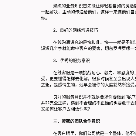
熟练的业务知识首先能让你轻松自如的灵活应对
一起解决，主动的传递给他们，这样一来连他们自
你。
2、良好的网络沟通技巧
在线沟通讲究的是快和准。快——就是不能让客
短短几个字就能命中客户的要害，切勿罗哩罗嗦一
3、优秀的服务意识
在线客服是一项挑战耐心、毅力、容忍度的工作
受，更要懂得怎样去化解。很多时候甚至会出现人
之躯，是感情生物，迟早会被你的大度豁然所接受
良好的服务意识并不就是要求你要做到“客户就
并非完全正确，遇到不合理的不正确的也要敢于去
又如何让客户去相信你呢？
三、
紧密的团队合作意识
在客户眼里，你们公司就是一个整体，他不会去