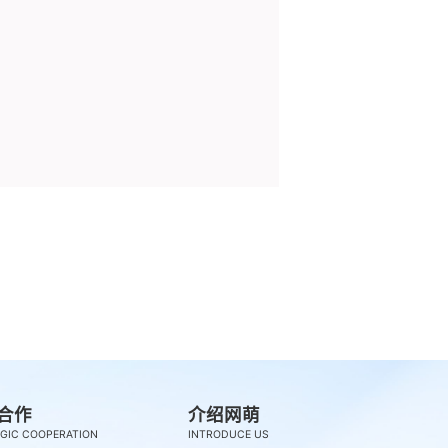
合作
介绍网萌
GIC COOPERATION
INTRODUCE US