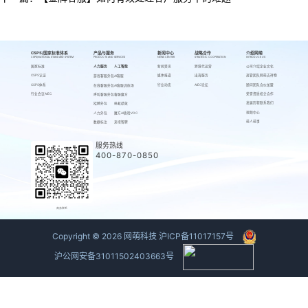
CSPS/国家标准体系
产品与服务
新闻中心
战略合作
介绍网萌
CSPS/NATIONAL STANDARD SYSTEM
PRODUCTS AND SERVICES
NEWS CENTER
STRATEGIC COOPERATION
INTRODUCE US
国家标准
人力服务
人工智能
新闻资讯
跨境代运营
公司介绍
企业文化
CSPS认证
媒体报道
出海服务
高管团队
网萌吉祥物
游戏客服外包
AI客服
CSPS体系
行业动态
AIEC论坛
顾问团队
合伙加盟
在线客服外包
AI客服训练场
行业会议AIEC
荣誉资质
校企合作
呼叫客服外包
客服魔方
发展历程
联系我们
招聘外包
蚂蚁绩效
视频中心
人力外包
魔方AI质检VOC
萌人萌事
数据标注
来呗智聘
服务热线
400-870-0850
商务联系
Copyright ©
2026
网萌科技
沪ICP备11017157号
沪公网安备31011502403663号