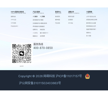
CSPS/国家标准体系
产品与服务
新闻中心
战略合作
介绍网萌
CSPS/NATIONAL STANDARD SYSTEM
PRODUCTS AND SERVICES
NEWS CENTER
STRATEGIC COOPERATION
INTRODUCE US
国家标准
人力服务
人工智能
新闻资讯
跨境代运营
公司介绍
企业文化
CSPS认证
媒体报道
出海服务
高管团队
网萌吉祥物
游戏客服外包
AI客服
CSPS体系
行业动态
AIEC论坛
顾问团队
合伙加盟
在线客服外包
AI客服训练场
行业会议AIEC
荣誉资质
校企合作
呼叫客服外包
客服魔方
发展历程
联系我们
招聘外包
蚂蚁绩效
视频中心
人力外包
魔方AI质检VOC
萌人萌事
数据标注
来呗智聘
服务热线
400-870-0850
商务联系
Copyright ©
2026
网萌科技
沪ICP备11017157号
沪公网安备31011502403663号