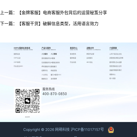
上一篇：
【金牌客服】电商客服外包背后的运营秘笈分享
下一篇：
【客服干货】破解信息类型，活用语言效力
CSPS/国家标准体系
产品与服务
新闻中心
战略合作
介绍网萌
CSPS/NATIONAL STANDARD SYSTEM
PRODUCTS AND SERVICES
NEWS CENTER
STRATEGIC COOPERATION
INTRODUCE US
国家标准
人力服务
人工智能
新闻资讯
跨境代运营
公司介绍
企业文化
CSPS认证
媒体报道
出海服务
高管团队
网萌吉祥物
游戏客服外包
AI客服
CSPS体系
行业动态
AIEC论坛
顾问团队
合伙加盟
在线客服外包
AI客服训练场
行业会议AIEC
荣誉资质
校企合作
呼叫客服外包
客服魔方
发展历程
联系我们
招聘外包
蚂蚁绩效
视频中心
人力外包
魔方AI质检VOC
萌人萌事
数据标注
来呗智聘
服务热线
400-870-0850
商务联系
Copyright ©
2026
网萌科技
沪ICP备11017157号